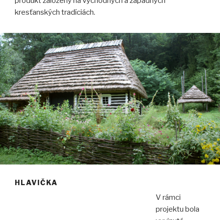
produkt založený na východných a západných
kresťanských tradíciách.
HLAVIČKA
V rámci
projektu bola