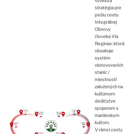
vyvinutá
stratégia pre
pešiu cestu
Integrálnej
Obnovy
človeka Via
Reginae, ktorá
obsahuje
systém
obnovovacích
staníc /
miestností
založených na
kultúrnom
dedičstve
spojenom s
mariánskym
kultom.
V rámci cesty