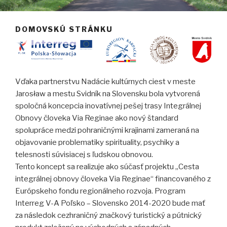
DOMOVSKÚ STRÁNKU
Vďaka partnerstvu Nadácie kultúrnych ciest v meste
Jarosław a mestu Svidník na Slovensku bola vytvorená
spoločná koncepcia inovatívnej pešej trasy Integrálnej
Obnovy človeka Via Reginae ako nový štandard
spolupráce medzi pohraničnými krajinami zameraná na
objavovanie problematiky spirituality, psychiky a
telesnosti súvisiacej s ľudskou obnovou.
Tento koncept sa realizuje ako súčasť projektu „Cesta
integrálnej obnovy človeka Via Reginae“ financovaného z
Európskeho fondu regionálneho rozvoja. Program
Interreg V-A Poľsko – Slovensko 2014-2020 bude mať
za následok cezhraničný značkový turistický a pútnický