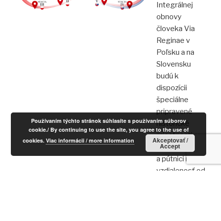
Integrálnej
obnovy
človeka Via
Reginae v
Poľsku a na
Slovensku
budú k
dispozícii
špeciálne
pripravené
Používaním týchto stránok súhlasíte s používaním súborov
historické
cookie./ By continuing to use the site, you agree to the use of
miestnosti, v
Akceptovať /
cookies.
Viac informácii / more information
Accept
ktorých turisti
a pútnici nájdu
vzdialenosť od
civilizácie a
šedého
každodenného
života.