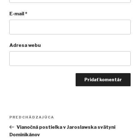
E-mail
*
Adresa webu
Navigácia
Predchádzajúci
PREDCHÁDZAJÚCA
v
článok
Vianočná postieľka v Jaroslawska svätyni
článku
Dominikánov