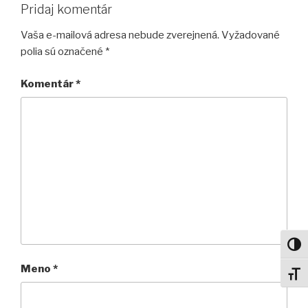
Pridaj komentár
Vaša e-mailová adresa nebude zverejnená.
Vyžadované
polia sú označené
*
Komentár
*
Toggl
Meno
*
Toggl