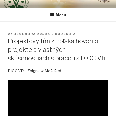
Prejsť
CESTA INTEGRÁLNEJ OBNOVY
Pretože najdôležitejšie je človek …
na
ČLOVEKA VIA REGINAE
Menu
obsah
PUBLIKOVANÉ
27 DECEMBRA 2018
OD
KODERBIZ
Projektový tím z Poľska hovorí o
projekte a vlastných
skúsenostiach s prácou s DIOC VR.
DIOC VR – Zbigniew Możdżeń