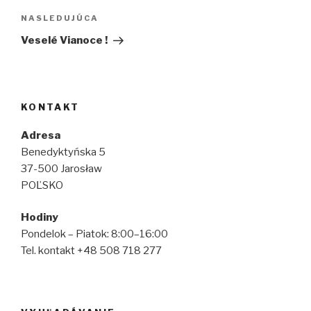
Ďalší
NASLEDUJÚCA
článok
Veselé Vianoce !
KONTAKT
Adresa
Benedyktyńska 5
37-500 Jarosław
POĽSKO
Hodiny
Pondelok – Piatok: 8:00–16:00
Tel. kontakt +48 508 718 277