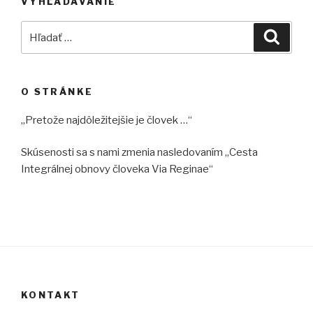
VYHĽADÁVANIE
Hľadať:
Vyhľad
O STRÁNKE
„Pretože najdôležitejšie je človek …“
Skúsenosti sa s nami zmenia nasledovaním „Cesta
Integrálnej obnovy človeka Via Reginae“
KONTAKT