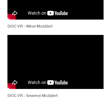
DIOC VR – Miron Możdżeń
DIOC VR – Seweryn Możdżeń