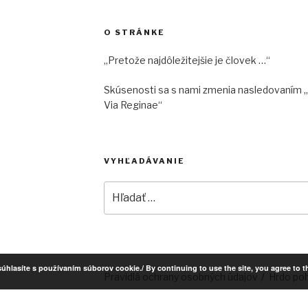
O STRÁNKE
„Pretože najdôležitejšie je človek …“
Skúsenosti sa s nami zmenia nasledovaním „
Via Reginae“
VYHĽADÁVANIE
Hľadať:
úhlasíte s používaním súborov cookie./ By continuing to use the site, you agree to t
Pravidlá ochrany osobných údajov
Hrdo po