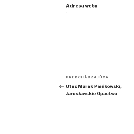
Adresa webu
Navigácia
Predchádzajúci
PREDCHÁDZAJÚCA
v
článok
Otec Marek Pieńkowski,
Jarosławskie Opactwo
článku