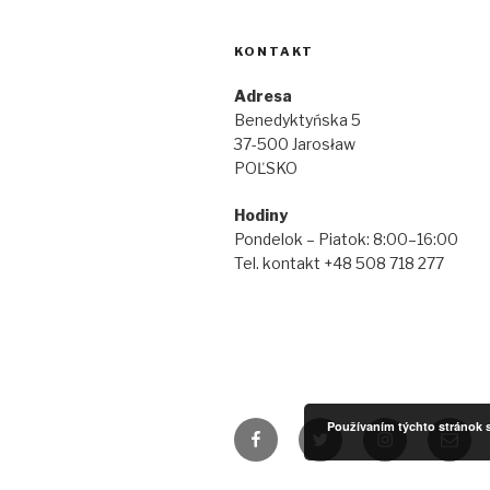
KONTAKT
Adresa
Benedyktyńska 5
37-500 Jarosław
POĽSKO
Hodiny
Pondelok – Piatok: 8:00–16:00
Tel. kontakt +48 508 718 277
Používaním týchto stránok s
Facebook
Twitter
Instagram
Email