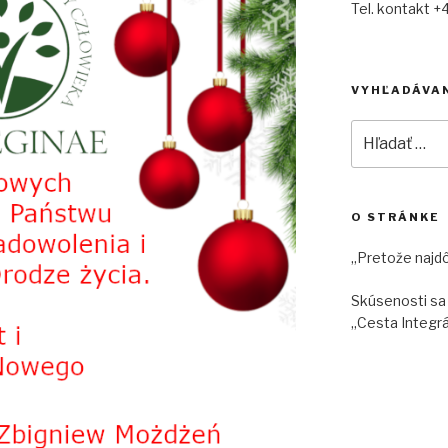
Tel. kontakt +
VYHĽADÁVA
Hľadať:
O STRÁNKE
„Pretože najdô
Skúsenosti sa
„Cesta Integrá