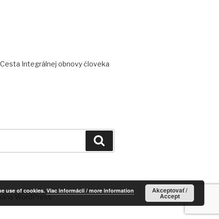
Cesta Integrálnej obnovy človeka
Vyhľadávanie
Akceptovať /
he use of cookies.
Viac informácii / more information
Accept
háňa WordPress