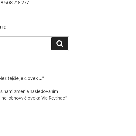
48 508 718 277
NIE
Vyhľadávanie
ležitejšie je človek …“
 s nami zmenia nasledovaním
lnej obnovy človeka Via Reginae“