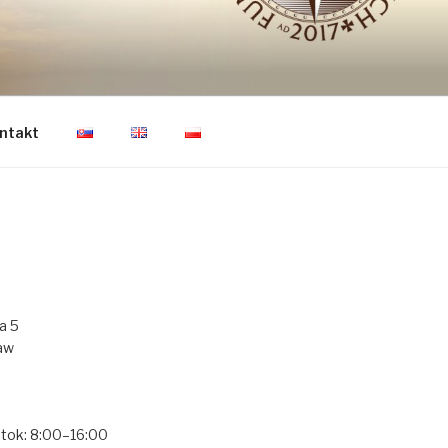
LOVEKA VIA
ntakt
a 5
aw
atok: 8:00–16:00