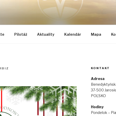
TEGRÁLNEJ OBNOVY Č
vek …
kte
Pilotáž
Aktuality
Kalendár
Mapa
Ko
KONTAKT
RBIZ
Adresa
Benedyktyńsk
37-500 Jarosł
POĽSKO
Hodiny
Pondelok – Pi