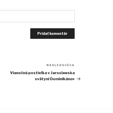
NASLEDUJÚCA
Ďalší
článok
Vianočná postieľka v Jaroslawska
svätyni Dominikánov