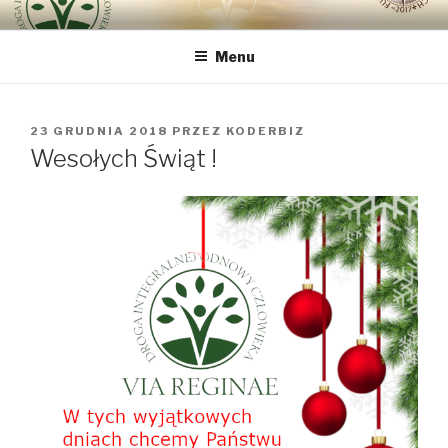
Przeskocz
DROGA INTEGRALNEJ
bo najważniejszy jest Człowiek
do
ODNOWY CZŁOWIEKA VIA
Menu
treści
REGINAE
OPUBLIKOWANE
23 GRUDNIA 2018
PRZEZ
KODERBIZ
W
Wesołych Świąt !