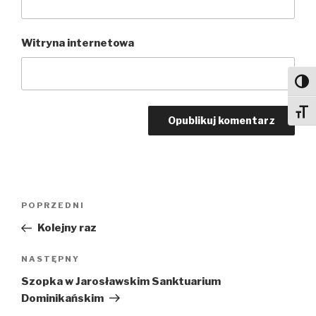
Witryna internetowa
Toggl
Toggl
Nawigacja
Poprzedni
POPRZEDNI
wpisu
wpis
Kolejny raz
Następny
NASTĘPNY
wpis
Szopka w Jarosławskim Sanktuarium
Dominikańskim