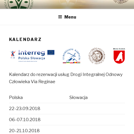
Przeskocz
DROGA INTEGRALNEJ
bo najważniejszy jest Człowiek
do
ODNOWY CZŁOWIEKA VIA
Menu
treści
REGINAE
KALENDARZ
Kalendarz do rezerwacji usług Drogi Integralnej Odnowy
Człowieka Via Reginae
Polska
Słowacja
22-23.09.2018
06-07.10.2018
20-21.10.2018