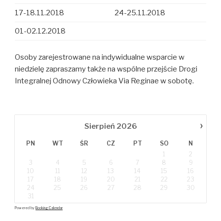
17-18.11.2018
24-25.11.2018
01-02.12.2018
Osoby zarejestrowane na indywidualne wsparcie w
niedzielę zapraszamy także na wspólne przejście Drogi
Integralnej Odnowy Człowieka Via Reginae w sobotę.
›
Sierpień
2026
PN
WT
ŚR
CZ
PT
SO
N
1
2
3
4
5
6
7
8
9
10
11
12
13
14
15
16
17
18
19
20
21
22
23
24
25
26
27
28
29
30
31
Powered by
Booking Calendar