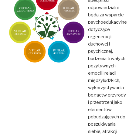
specjaliści
odpowiedzialni
będą za wsparcie
psychoedukacyjne
dotyczące
regeneracji
duchowej i
psychicznej,
budzenia trwałych
pozytywnych
emocji i relacji
międzyludzkich,
wykorzystywania
bogactw przyrody
i przestrzeni jako
elementów
pobudzających do
poszukiwania
siebie, atrakcji