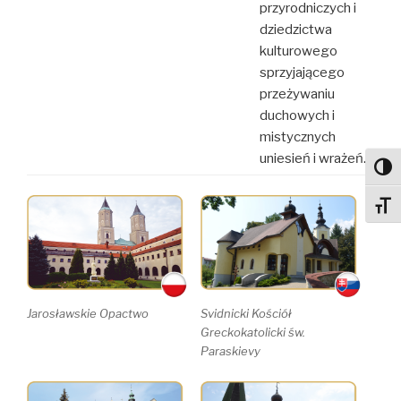
przyrodniczych i
dziedzictwa
kulturowego
sprzyjającego
przeżywaniu
duchowych i
mistycznych
uniesień i wrażeń.
Toggl
Toggl
Jarosławskie Opactwo
Svidnicki Kościół
Greckokatolicki św.
Paraskievy