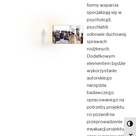
formy wsparcia
specjalizują się w
psychologii,
psychiatrii,
odnowie duchowej,
sprawach
rodzinnych.
Dodatkowym
elementem będzie
wykorzystanie
autorskiego
narzędzia
badawczego
opracowanego na
potrzeby projektu,
co pozwoli na
przeprowadzenie
Toggl
ewaluacji projektu