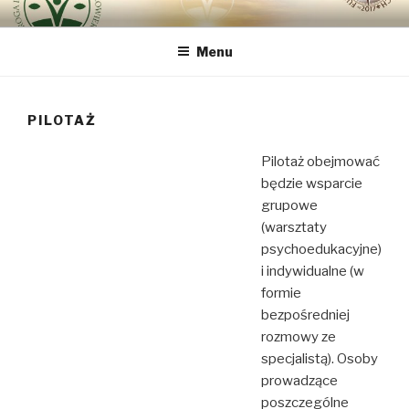
Przeskocz
DROGA INTEGRALNEJ
bo najważniejszy jest Człowiek
do
ODNOWY CZŁOWIEKA VIA
Menu
treści
REGINAE
PILOTAŻ
Pilotaż obejmować
będzie wsparcie
grupowe
(warsztaty
psychoedukacyjne)
i indywidualne (w
formie
bezpośredniej
rozmowy ze
specjalistą). Osoby
prowadzące
poszczególne