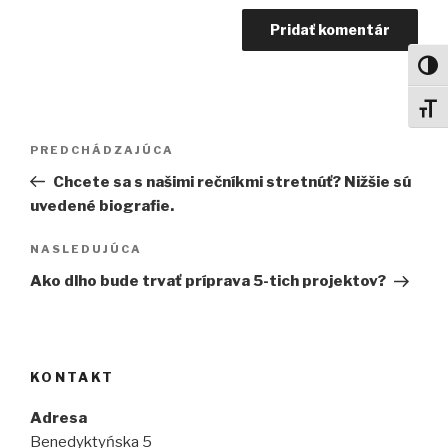
Toggl
Toggl
Navigácia
Predchádzajúci
PREDCHÁDZAJÚCA
v
článok
Chcete sa s našimi rečníkmi stretnúť? Nižšie sú
článku
uvedené biografie.
Ďalší
NASLEDUJÚCA
článok
Ako dlho bude trvať príprava 5-tich projektov?
KONTAKT
Adresa
Benedyktyńska 5