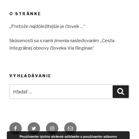
O STRÁNKE
„Pretože najdôležitejšie je človek …“
Skúsenosti sa s nami zmenia nasledovaním „Cesta
Integrálnej obnovy človeka Via Reginae“
VYHĽADÁVANIE
Hľadať:
Vyhľad
Facebook
Twitter
Instagram
Email
Používaním týchto stránok súhlasíte s používaním súborov