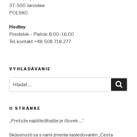
37-500 Jarosław
POĽSKO
Hodiny
Pondelok – Piatok: 8:00–16:00
Tel. kontakt +48 508 718 277
VYHĽADÁVANIE
Hľadať:
Vyhľad
O STRÁNKE
„Pretože najdôležitejšie je človek …“
Skúsenosti sa s nami zmenia nasledovaním „Cesta