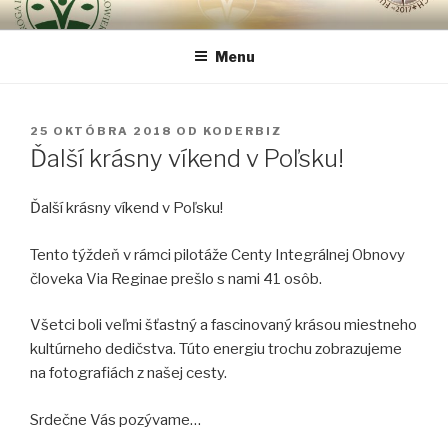
Prejsť
CESTA INTEGRÁLNEJ OBNOVY
Pretože najdôležitejšie je človek …
na
ČLOVEKA VIA REGINAE
Menu
obsah
PUBLIKOVANÉ
25 OKTÓBRA 2018
OD
KODERBIZ
Ďalší krásny víkend v Poľsku!
Ďalší krásny víkend v Poľsku!
Tento týždeň v rámci pilotáže Centy Integrálnej Obnovy
človeka Via Reginae prešlo s nami 41 osôb.
Všetci boli veľmi šťastný a fascinovaný krásou miestneho
kultúrneho dedičstva. Túto energiu trochu zobrazujeme
na fotografiách z našej cesty.
Srdečne Vás pozývame…