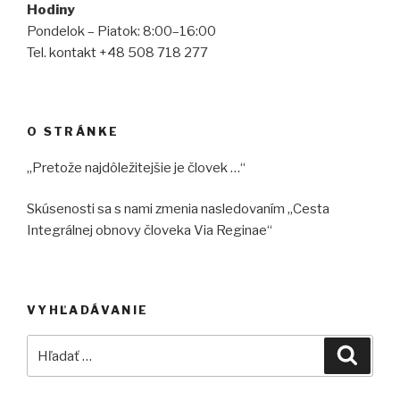
Hodiny
Pondelok – Piatok: 8:00–16:00
Tel. kontakt +48 508 718 277
O STRÁNKE
„Pretože najdôležitejšie je človek …“
Skúsenosti sa s nami zmenia nasledovaním „Cesta
Integrálnej obnovy človeka Via Reginae“
VYHĽADÁVANIE
Hľadať:
Vyhľad