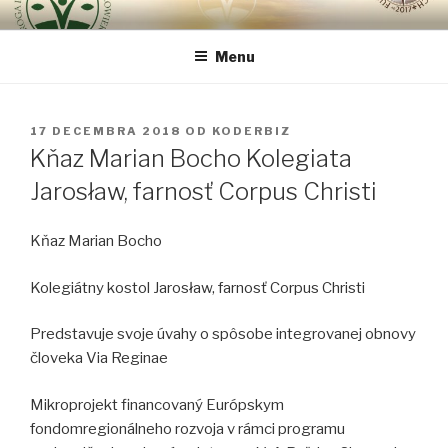
Prejsť
CESTA INTEGRÁLNEJ OBNOVY
Pretože najdôležitejšie je človek …
na
ČLOVEKA VIA REGINAE
Menu
obsah
PUBLIKOVANÉ
17 DECEMBRA 2018
OD
KODERBIZ
Kňaz Marian Bocho Kolegiata
Jarosław, farnosť Corpus Christi
Kňaz Marian Bocho
Kolegiátny kostol Jarosław, farnosť Corpus Christi
Predstavuje svoje úvahy o spôsobe integrovanej obnovy
človeka Via Reginae
Mikroprojekt financovaný Európskym
fondomregionálneho rozvoja v rámci programu