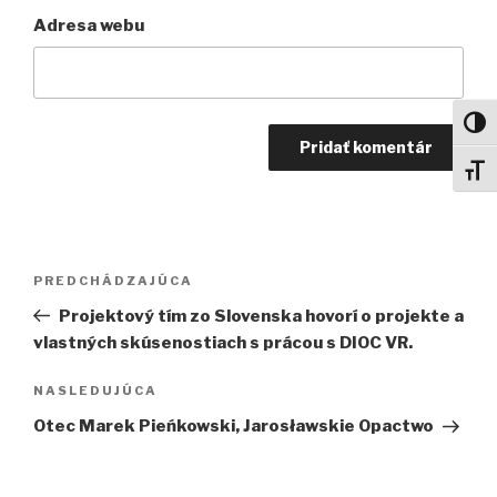
Adresa webu
Toggl
Toggl
Navigácia
Predchádzajúci
PREDCHÁDZAJÚCA
v
článok
Projektový tím zo Slovenska hovorí o projekte a
článku
vlastných skúsenostiach s prácou s DIOC VR.
Ďalší
NASLEDUJÚCA
článok
Otec Marek Pieńkowski, Jarosławskie Opactwo