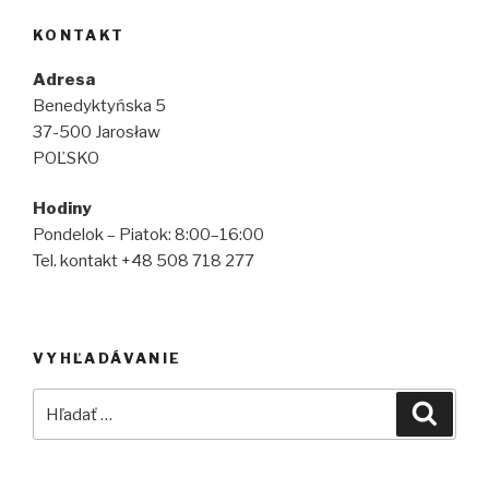
KONTAKT
Adresa
Benedyktyńska 5
37-500 Jarosław
POĽSKO
Hodiny
Pondelok – Piatok: 8:00–16:00
Tel. kontakt +48 508 718 277
VYHĽADÁVANIE
Hľadať:
Vyhľad