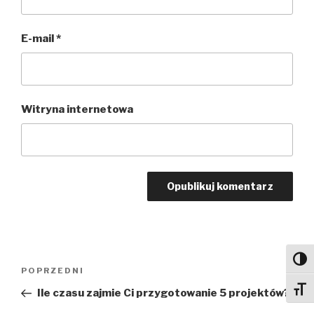
E-mail
*
Witryna internetowa
Nawigacja
Toggl
Poprzedni
POPRZEDNI
wpisu
wpis
Toggl
Ile czasu zajmie Ci przygotowanie 5 projektów?