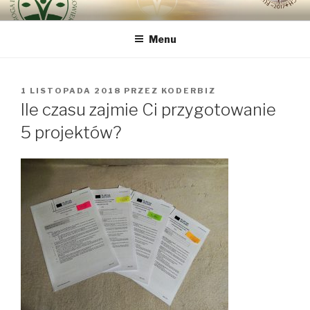
Przeskocz
DROGA INTEGRALNEJ
bo najważniejszy jest Człowiek
do
ODNOWY CZŁOWIEKA VIA
Menu
treści
REGINAE
OPUBLIKOWANE
1 LISTOPADA 2018
PRZEZ
KODERBIZ
W
Ile czasu zajmie Ci przygotowanie
5 projektów?