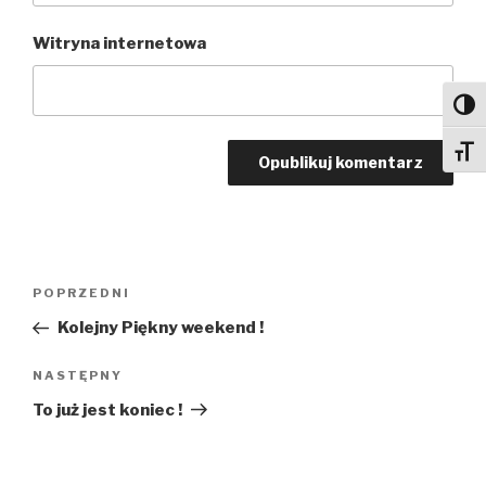
Witryna internetowa
Toggl
Toggl
Nawigacja
Poprzedni
POPRZEDNI
wpisu
wpis
Kolejny Piękny weekend !
Następny
NASTĘPNY
wpis
To już jest koniec !