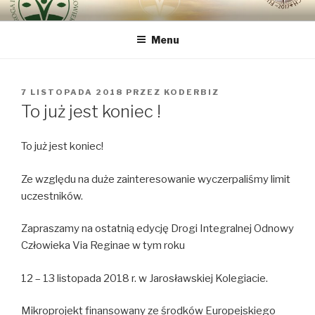
Przeskocz
DROGA INTEGRALNEJ
bo najważniejszy jest Człowiek
do
ODNOWY CZŁOWIEKA VIA
Menu
treści
REGINAE
OPUBLIKOWANE
7 LISTOPADA 2018
PRZEZ
KODERBIZ
W
To już jest koniec !
To już jest koniec!
Ze względu na duże zainteresowanie wyczerpaliśmy limit
uczestników.
Zapraszamy na ostatnią edycję Drogi Integralnej Odnowy
Człowieka Via Reg
inae w tym roku
12 – 13 listopada 2018 r. w Jarosławskiej Kolegiacie.
Mikroprojekt finansowany ze środków Europejskiego