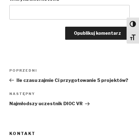
Toggl
Toggl
Nawigacja
Poprzedni
POPRZEDNI
wpisu
wpis
Ile czasu zajmie Ci przygotowanie 5 projektów?
Następny
NASTĘPNY
wpis
Najmłodszy uczestnik DIOC VR
KONTAKT