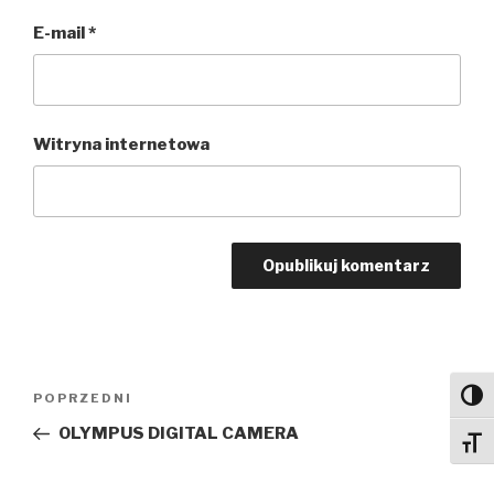
E-mail
*
Witryna internetowa
Nawigacja
Toggl
Poprzedni
POPRZEDNI
wpisu
wpis
OLYMPUS DIGITAL CAMERA
Toggl