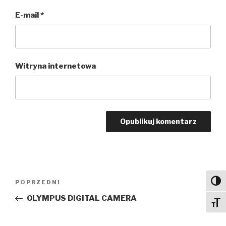
E-mail
*
Witryna internetowa
Nawigacja
Toggl
Poprzedni
POPRZEDNI
wpisu
wpis
OLYMPUS DIGITAL CAMERA
Toggl