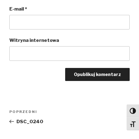
E-mail
*
Witryna internetowa
Nawigacja
Poprzedni
POPRZEDNI
Toggl
wpisu
wpis
DSC_0240
Toggl