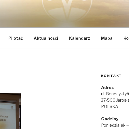
TEGRALNEJ ODNOWY 
k
AE
Pilotaż
Aktualności
Kalendarz
Mapa
Ko
KONTAKT
Adres
ul. Benedykty
37-500 Jarosł
POLSKA
Godziny
Poniedziałek 