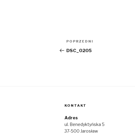
Nawigacja
Poprzedni
POPRZEDNI
wpisu
wpis
DSC_0205
KONTAKT
Adres
ul. Benedyktyńska 5
37-500 Jarosław