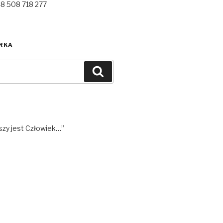
48 508 718 277
RKA
Szukaj
szy jest Człowiek…”