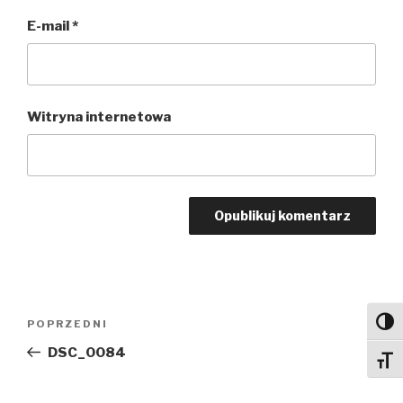
E-mail
*
Witryna internetowa
Nawigacja
Poprzedni
POPRZEDNI
Toggl
wpisu
wpis
DSC_0084
Toggl