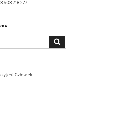
48 508 718 277
RKA
Szukaj
szy jest Człowiek…”