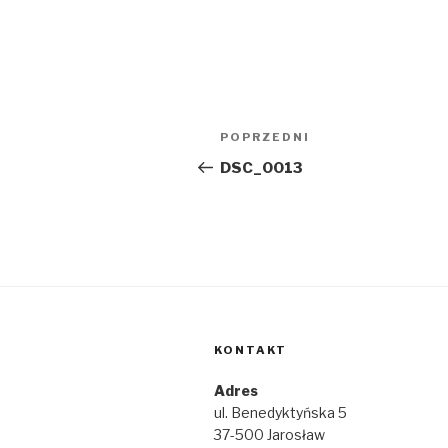
Nawigacja
Poprzedni
POPRZEDNI
wpisu
wpis
DSC_0013
KONTAKT
Adres
ul. Benedyktyńska 5
37-500 Jarosław