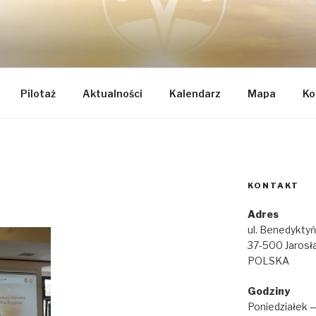
TEGRALNEJ ODNOWY 
k
AE
Pilotaż
Aktualności
Kalendarz
Mapa
Ko
KONTAKT
Adres
ul. Benedykty
37-500 Jarosł
POLSKA
Godziny
Poniedziałek 