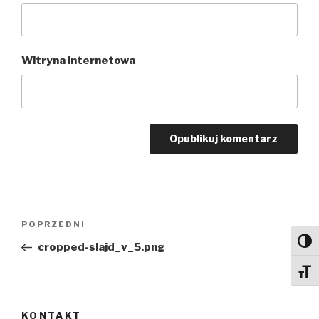
Witryna internetowa
Nawigacja
Poprzedni
POPRZEDNI
wpisu
wpis
Toggl
cropped-slajd_v_5.png
Toggl
KONTAKT