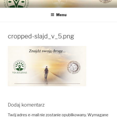
Przeskocz
DROGA INTEGRALNEJ
bo najważniejszy jest Człowiek
do
ODNOWY CZŁOWIEKA VIA
Menu
treści
REGINAE
cropped-slajd_v_5.png
Dodaj komentarz
Twój adres e-mail nie zostanie opublikowany.
Wymagane