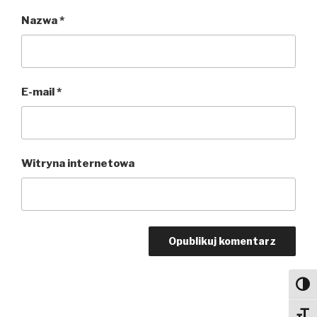
Nazwa
*
E-mail
*
Witryna internetowa
Toggl
Toggl