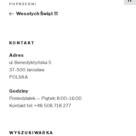
Nawigacja
Poprzedni
POPRZEDNI
wpisu
wpis
Wesołych Świąt !!!
KONTAKT
Adres
ul. Benedyktyńska 5
37-500 Jarosław
POLSKA
Godziny
Poniedziałek — Piątek: 8:00–16:00
Kontakt tel. +48 508 718 277
WYSZUKIWARKA