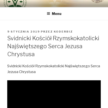
Przeskocz
DROGA INTEGRALNEJ
bo najważniejszy jest Człowiek
do
ODNOWY CZŁOWIEKA VIA
Menu
treści
REGINAE
OPUBLIKOWANE
9 STYCZNIA 2019
PRZEZ
KODERBIZ
W
Svidnicki Kościół Rzymskokatolicki
Najświętszego Serca Jezusa
Chrystusa
Svidnicki Kościół Rzymskokatolicki Najświętszego Serca
Jezusa Chrystusa