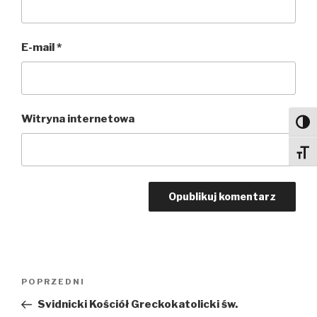
E-mail
*
Witryna internetowa
Toggl
Toggl
Nawigacja
Poprzedni
POPRZEDNI
wpisu
wpis
Svidnicki Kościół Greckokatolicki św.