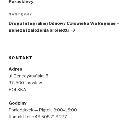
Paraskievy
Następny
NASTĘPNY
wpis
Droga Integralnej Odnowy Człowieka Via Reginae –
geneza i założenia projektu
KONTAKT
Adres
ul. Benedyktyńska 5
37-500 Jarosław
POLSKA
Godziny
Poniedziałek — Piątek: 8:00–16:00
Kontakt tel. +48 508 718 277