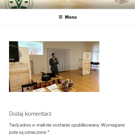
Przeskocz
DROGA INTEGRALNEJ
bo najważniejszy jest Człowiek
do
ODNOWY CZŁOWIEKA VIA
Menu
treści
REGINAE
Dodaj komentarz
Twój adres e-mail nie zostanie opublikowany.
Wymagane
pola są oznaczone
*