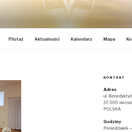
TEGRALNEJ ODNOWY 
k
AE
Pilotaż
Aktualności
Kalendarz
Mapa
Ko
KONTAKT
Adres
ul. Benedykty
37-500 Jarosł
POLSKA
Godziny
Poniedziałek 