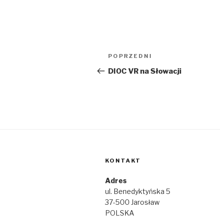
Nawigacja
Poprzedni
POPRZEDNI
wpisu
wpis
DIOC VR na Słowacji
KONTAKT
Adres
ul. Benedyktyńska 5
37-500 Jarosław
POLSKA