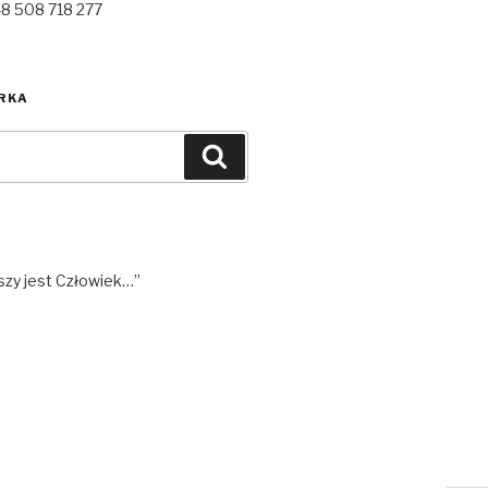
48 508 718 277
RKA
Szukaj
szy jest Człowiek…”