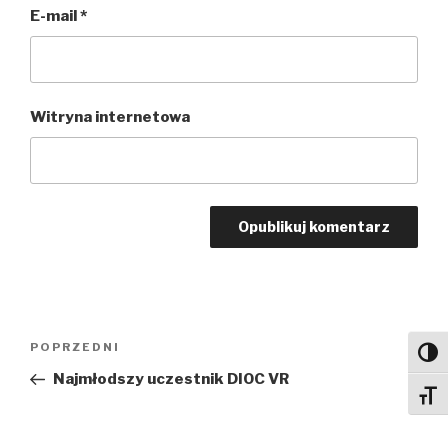
E-mail
*
Witryna internetowa
Nawigacja
Poprzedni
POPRZEDNI
Toggl
wpisu
wpis
Najmłodszy uczestnik DIOC VR
Toggl