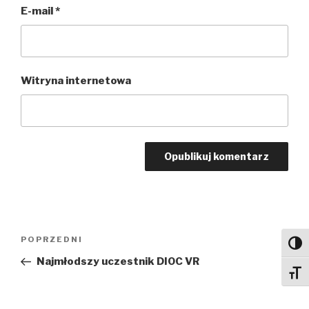
E-mail
*
Witryna internetowa
Nawigacja
Poprzedni
POPRZEDNI
Toggl
wpisu
wpis
Najmłodszy uczestnik DIOC VR
Toggl