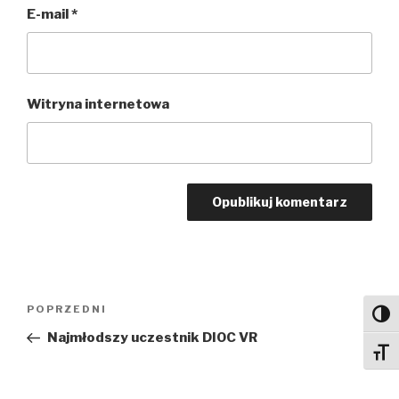
E-mail
*
Witryna internetowa
Nawigacja
Poprzedni
POPRZEDNI
Toggl
wpisu
wpis
Najmłodszy uczestnik DIOC VR
Toggl