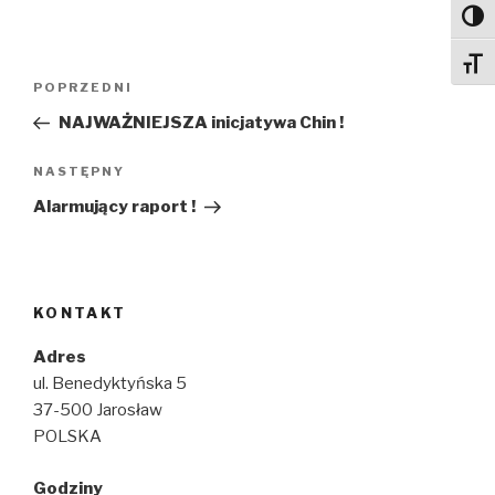
Toggl
Toggl
Nawigacja
Poprzedni
POPRZEDNI
wpisu
wpis
NAJWAŻNIEJSZA inicjatywa Chin !
Następny
NASTĘPNY
wpis
Alarmujący raport !
KONTAKT
Adres
ul. Benedyktyńska 5
37-500 Jarosław
POLSKA
Godziny