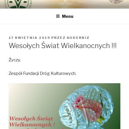
Przeskocz
DROGA INTEGRALNEJ
bo najważniejszy jest Człowiek
do
ODNOWY CZŁOWIEKA VIA
Menu
treści
REGINAE
OPUBLIKOWANE
17 KWIETNIA 2019
PRZEZ
KODERBIZ
W
Wesołych Świat Wielkanocnych !!!
Życzy,
Zespół Fundacji Dróg Kulturowych.