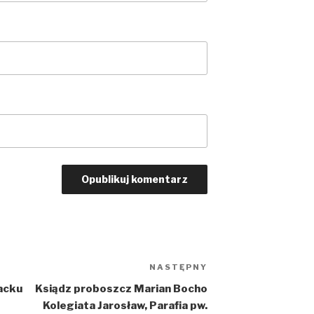
NASTĘPNY
Następny
wpis
acku
Ksiądz proboszcz Marian Bocho
Kolegiata Jarosław, Parafia pw.