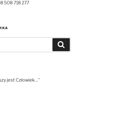
48 508 718 277
RKA
Szukaj
szy jest Człowiek…”