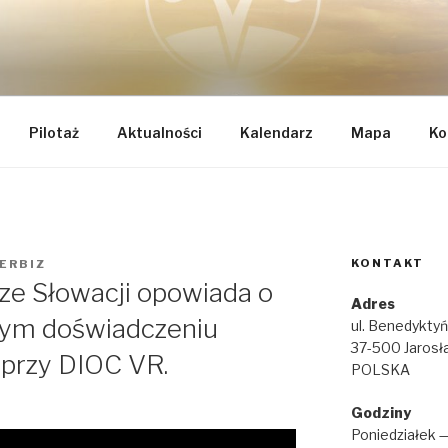
TEGRALNEJ ODNOWY 
k
AE
Pilotaż
Aktualności
Kalendarz
Mapa
Ko
KONTAKT
ERBIZ
ze Słowacji opowiada o
Adres
tnym doświadczeniu
ul. Benedykty
37-500 Jarosł
 przy DIOC VR.
POLSKA
Godziny
Poniedziałek 