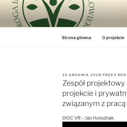
Przeskocz
do
DROGA IN
treści
bo najważniejszy jest Człowie
VIA REGIN
Strona główna
O projekcie
OPUBLIKOWANE
15 GRUDNIA 2018
PRZEZ
KOD
W
Zespół projektowy 
projekcie i prywa
związanym z pracą
DIOC VR – Jan Holodnak