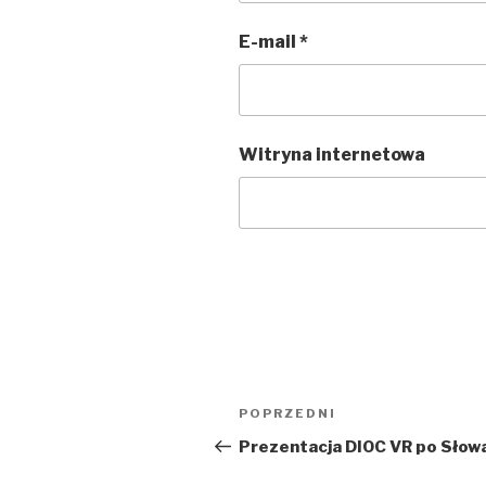
E-mail
*
Witryna internetowa
Nawigacja
Poprzedni
POPRZEDNI
wpisu
wpis
Prezentacja DIOC VR po Słow