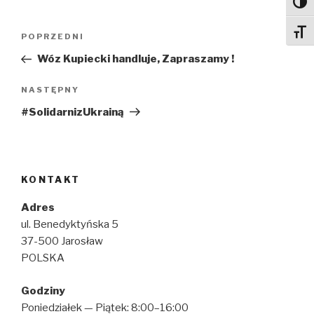
Toggl
Nawigacja
Toggl
Poprzedni
POPRZEDNI
wpisu
wpis
Wóz Kupiecki handluje, Zapraszamy !
Następny
NASTĘPNY
wpis
#SolidarnizUkrainą
KONTAKT
Adres
ul. Benedyktyńska 5
37-500 Jarosław
POLSKA
Godziny
Poniedziałek — Piątek: 8:00–16:00