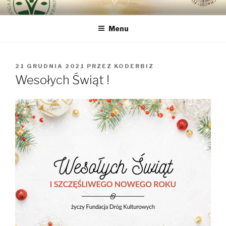
Przeskocz
DROGA INTEGRALNEJ
bo najważniejszy jest Człowiek
do
ODNOWY CZŁOWIEKA VIA
Menu
treści
REGINAE
OPUBLIKOWANE
21 GRUDNIA 2021
PRZEZ
KODERBIZ
W
Wesołych Świąt !