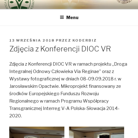
Przeskocz
DROGA INTEGRALNEJ
bo najważniejszy jest Człowiek
do
ODNOWY CZŁOWIEKA VIA
Menu
treści
REGINAE
OPUBLIKOWANE
13 WRZEŚNIA 2018
PRZEZ
KODERBIZ
W
Zdjęcia z Konferencji DIOC VR
Zdjęcia z Konferencji DIOC VR w ramach projektu „Droga
Integralnej Odnowy Człowieka Via Reginae” oraz z
Wystawy fotograficznej w dniach 08-09.09.2018 r. w
Jarosławskim Opactwie. Mikroprojekt finansowany ze
środków Europejskiego Funduszu Rozwoju
Regionalnego w ramach Programu Współpracy
Transgranicznej Interreg V-A Polska-Słowacja 2014-
2020.