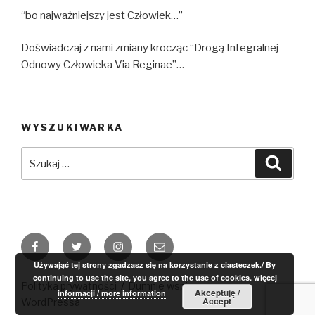
“bo najważniejszy jest Człowiek…”
Doświadczaj z nami zmiany krocząc “Drogą Integralnej
Odnowy Człowieka Via Reginae”…
WYSZUKIWARKA
Szukaj:
Szuka
Facebook
Twitter
Instagram
Email
Używająć tej strony zgadzasz się na korzystanie z ciasteczek./ By
continuing to use the site, you agree to the use of cookies.
więcej
Polityka prywatności
Dumnie wspierane przez
Akceptuję /
informacji / more information
Accept
WordPressa