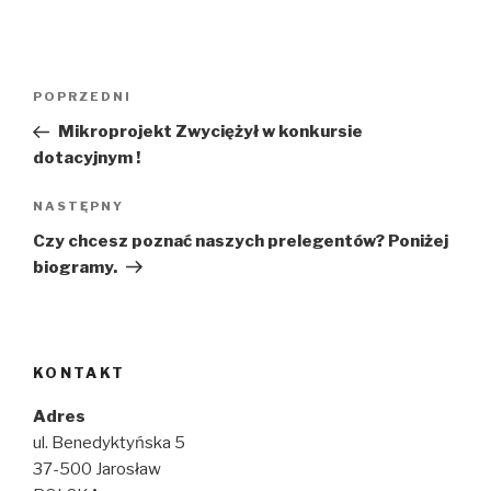
Nawigacja
Poprzedni
POPRZEDNI
wpisu
wpis
Mikroprojekt Zwyciężył w konkursie
dotacyjnym !
Następny
NASTĘPNY
wpis
Czy chcesz poznać naszych prelegentów? Poniżej
biogramy.
KONTAKT
Adres
ul. Benedyktyńska 5
37-500 Jarosław